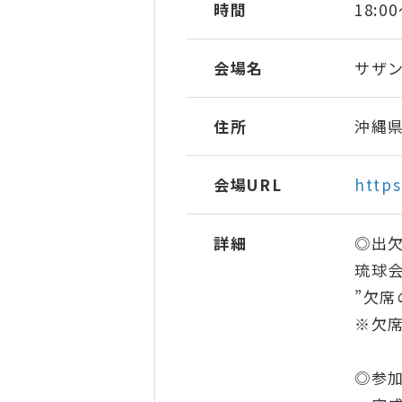
時間
18:0
会場名
サザ
住所
沖縄県
会場URL
http
詳細
◎出
琉球
”欠
※欠席
◎参