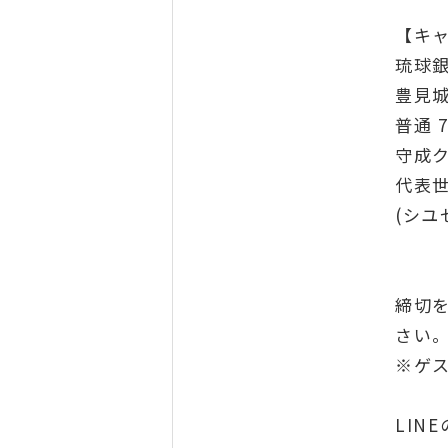
【キ
琉球銀
豊見城
普通 7
守成
代表
(シユ
締切
さい
※ゲ
LIN