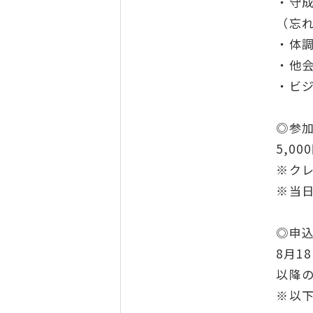
・守
（忘
・体
・他
・ビ
◎参加
5,0
※ク
※当
◎申
8月1
以降の
※以